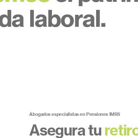
ida laboral.
ida laboral.
Abogados especialistas en Pensiones IMSS
Asegura tu
retir