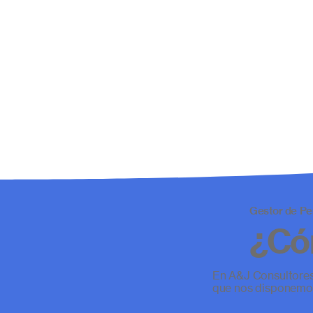
Gestor de P
¿Có
En A&J Consultores 
que nos disponemos